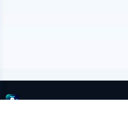
aimeGeo
aimeGeo 是依托 EasyBR 浏览器环境隔离能力的 AI GEO 内容增
长与多平台发布系统，覆盖 AI 文章生成、AI 图片生成、多账号环