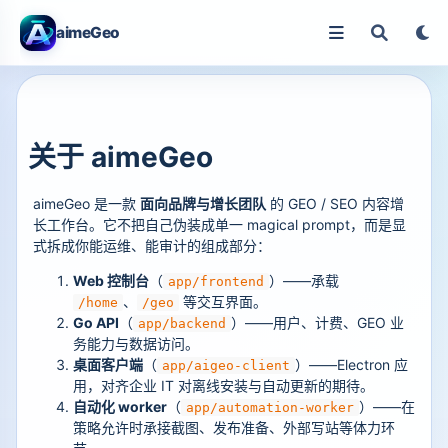
aimeGeo
关于 aimeGeo
aimeGeo 是一款
面向品牌与增长团队
的 GEO / SEO 内容增
长工作台。它不把自己伪装成单一 magical prompt，而是显
式拆成你能运维、能审计的组成部分：
Web 控制台
（
）——承载
app/frontend
、
等交互界面。
/home
/geo
Go API
（
）——用户、计费、GEO 业
app/backend
务能力与数据访问。
桌面客户端
（
）——Electron 应
app/aigeo-client
用，对齐企业 IT 对离线安装与自动更新的期待。
自动化 worker
（
）——在
app/automation-worker
策略允许时承接截图、发布准备、外部写站等体力环