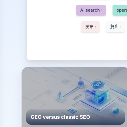
AI search
oper
1
发布
复盘
1
1
GEO versus classic SEO