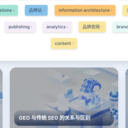
ations
品牌站
information architecture
2
1
1
publishing
analytics
品牌官网
bran
1
1
1
content
1
GEO 与传统 SEO 的关系与区别